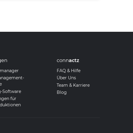
gen
conn
actz
dmanager
FAQ & Hilfe
nagement-
Über Uns
e
Team & Karriere
-Software
Blog
ngen für
duktionen