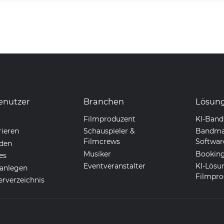
enutzer
Branchen
Lösun
Filmproduzent
KI-Ban
rieren
Schauspieler &
Bandma
Filmcrews
Softwar
den
Musiker
Booking
es
Eventveranstalter
KI-Lösu
anlegen
Filmpro
erverzeichnis